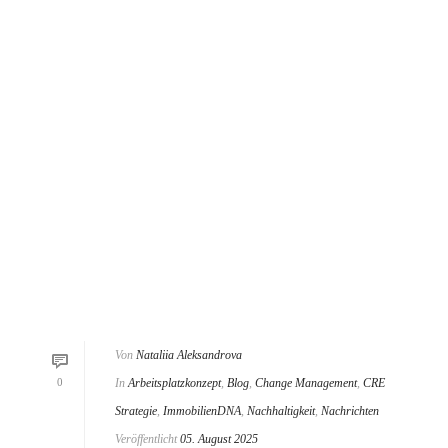
Von
Nataliia Aleksandrova
0
In
Arbeitsplatzkonzept
,
Blog
,
Change Management
,
CRE
Strategie
,
ImmobilienDNA
,
Nachhaltigkeit
,
Nachrichten
Veröffentlicht
05. August 2025