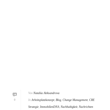
Von
Nataliia Aleksandrova
0
In
Arbeitsplatzkonzept
,
Blog
,
Change Management
,
CRE
Strategie
,
ImmobilienDNA
,
Nachhaltigkeit
,
Nachrichten