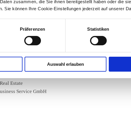
 Daten zusammen, die Sie ihnen bereitgestellt haben oder die s
 Sie können Ihre Cookie-Einstellungen jederzeit auf unserer D
gerung unserer Produktivität
Präferenzen
Statistiken
urocres durchgeführte NetScan®-Analyse haben wir an unserem 
ommunikationsverhalten erfahren. Auf Grundlage dieser Einsic
bläufe optimieren und haben dadurch eine Vorlage für eine ne
 wir dadurch einen Beitrag zur Steigerung unserer Produktivitä
Auswahl erlauben
Real Estate
usiness Service GmbH