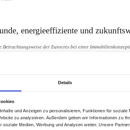
unde, energieeffiziente und zukunfts
he Betrachtungsweise der Eurocres bei einer Immobilienkonzep
ment bildeten die Basis für eine erfolgreiche Entwicklung de
ergieeffiziente und zukunftsweisende Arbeitswelt an einem zent
h
Details
t
Cookies
nhalte und Anzeigen zu personalisieren, Funktionen für soziale
Website zu analysieren. Außerdem geben wir Informationen zu I
r soziale Medien, Werbung und Analysen weiter. Unsere Partner