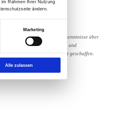
ie im Rahmen Ihrer Nutzung
atenschutzseite ändern.
Marketing
Campus in Essen sehr viele Erkenntnisse über
hten können wir unsere Prozesse und
ue, kommunikativere Arbeitswelt geschaffen.
t im Unternehmen leisten.
Alle zulassen