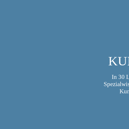
KU
In 30 
Spezialwis
Kun