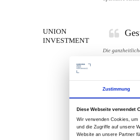
UNION
Ges
INVESTMENT
Die ganzheitlic
Workplace-Manage
eine gesunde, en
Peter Hasselbac
Zustimmung
Stv. Direktor AV
Union Investmen
Diese Webseite verwendet 
Wir verwenden Cookies, um I
und die Zugriffe auf unsere 
Website an unsere Partner fü