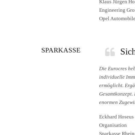
Klaus Jürgen Ho
Engineering Gro
Opel Automobi
SPARKASSE
Sic
Die Eurocres heb
individuelle Im
ermöglicht. Ergä
Gesamtkonzept. 
enormen Zugewin
Eckhard Hoseus
Organisation
Sparkasse Rhei