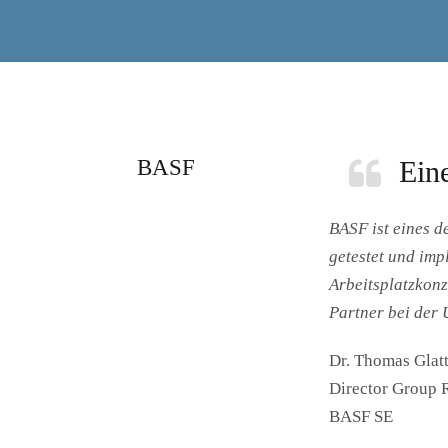
BASF
Ein
BASF ist eines d
getestet und imp
Arbeitsplatzkonz
Partner bei der 
Bitte akzeptieren Sie
statistik
-Cookies, um dieses Video anzuse
Dr. Thomas Glat
Director Group 
BASF SE