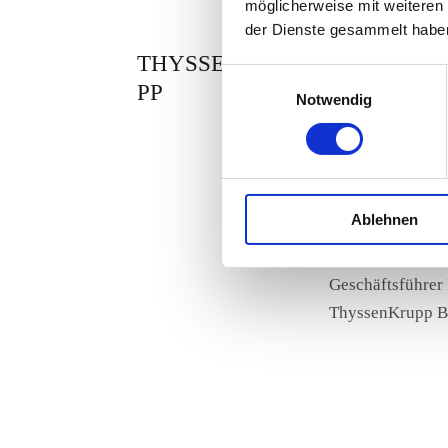
möglicherweise mit weiteren
der Dienste gesammelt haben.
THYSSENKRU
Stei
PP
Notwendig
Durch die von E
unser eigenes K
Kommunikationsa
Letztlich können
Ablehnen
Stefan Wolter
Geschäftsführer 
ThyssenKrupp B