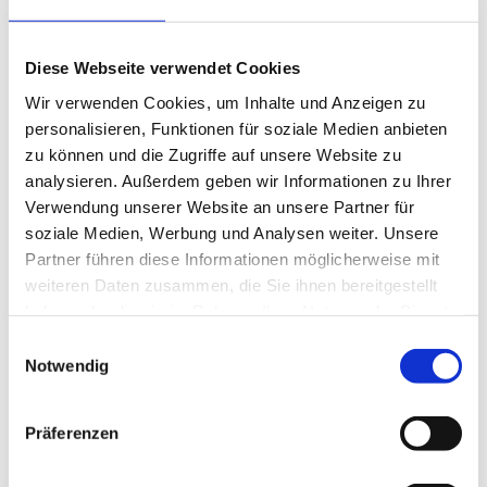
Diese Webseite verwendet Cookies
Wir verwenden Cookies, um Inhalte und Anzeigen zu
personalisieren, Funktionen für soziale Medien anbieten
zu können und die Zugriffe auf unsere Website zu
analysieren. Außerdem geben wir Informationen zu Ihrer
Verwendung unserer Website an unsere Partner für
Arbeitswelten
soziale Medien, Werbung und Analysen weiter. Unsere
Partner führen diese Informationen möglicherweise mit
für Menschen und Unternehmen
weiteren Daten zusammen, die Sie ihnen bereitgestellt
haben oder die sie im Rahmen Ihrer Nutzung der Dienste
gesammelt haben. Sie können Ihre Cookie-Einstellungen
jederzeit auf unserer Datenschutzseite ändern.
Notwendig
effizient
mobil
Präferenzen
gesund