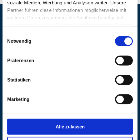
soziale Medien, Werbung und Analysen weiter. Unsere
Partner führen diese Informationen möglicherweise mit
weiteren Daten zusammen, die Sie ihnen bereitgestellt
haben oder die sie im Rahmen Ihrer Nutzung der Dienste
gesammelt haben. Sie können Ihre Cookie-Einstellungen
jederzeit auf unserer Datenschutzseite ändern.
Notwendig
Präferenzen
NÜTZLICHE LINKS
Statistiken
Home
Tools
Marketing
Expertise
Team
Kunden
Alle zulassen
Karriere
Wissensportal