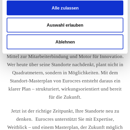
um auf Veränderungen im Markt oder in der eigenen
Alle zulassen
Organisation zu reagieren.
Ein Standort-Masterplan ist dabei weit mehr als ein
Auswahl erlauben
Raumkonzept. Er ist ein strategisches
Steuerungsinstrument. Denn moderne Büroflächen sind
Ablehnen
nicht nur Kostenfaktor – sie sind Ausdruck von Kultur,
Mittel zur Mitarbeiterbindung und Motor für Innovation.
Wer heute über seine Standorte nachdenkt, plant nicht in
Quadratmetern, sondern in Möglichkeiten. Mit dem
Standort-Masterplan von Eurocres entsteht daraus ein
klarer Plan – strukturiert, wirkungsorientiert und bereit
für die Zukunft.
Jetzt ist der richtige Zeitpunkt, Ihre Standorte neu zu
denken. Eurocres unterstützt Sie mit Expertise,
Weitblick – und einem Masterplan, der Zukunft möglich