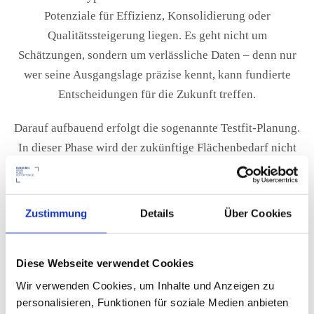
Potenziale für Effizienz, Konsolidierung oder
Qualitätssteigerung liegen. Es geht nicht um
Schätzungen, sondern um verlässliche Daten – denn nur
wer seine Ausgangslage präzise kennt, kann fundierte
Entscheidungen für die Zukunft treffen.
Darauf aufbauend erfolgt die sogenannte Testfit-Planung.
In dieser Phase wird der zukünftige Flächenbedarf nicht
nur kalkuliert, sondern auf Basis realistischer
Nutzungsszenarien simuliert. Wie verändern sich die
Anforderungen, wenn mehr Remote-Arbeit erfolgt?
Zustimmung
Details
Über Cookies
Welche Flächen werden benötigt, wenn
projektorientiertes Arbeiten zunimmt? Welche Varianten
Diese Webseite verwendet Cookies
sind wirtschaftlich tragfähig, welche fördern gleichzeitig
die Zusammenarbeit und stärken die
Wir verwenden Cookies, um Inhalte und Anzeigen zu
personalisieren, Funktionen für soziale Medien anbieten
Unternehmenskultur? Durch Testfits und die