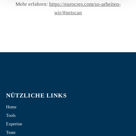
Mehr erfahren:
https://eurocres.com/so-arbeiten-
wir/#netscan
NÜTZLICHE LINKS
Home
Tools
Expertise
Team