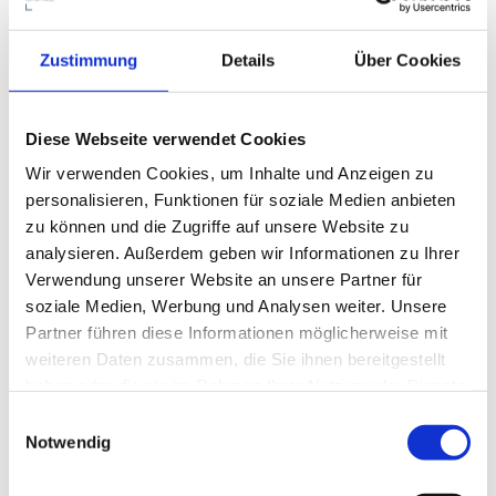
Viele Unternehmen stehen heute vor der
Herausforderung, ihre Flächen effizienter zu nutzen,
Zustimmung
Details
Über Cookies
hybride Arbeitsmodelle zu etablieren oder Silostrukturen
aufzubrechen. Doch oft fehlt die Grundlage für fundierte
Diese Webseite verwendet Cookies
Entscheidungen. Genau hier liefert NetScan® die nötige
Wir verwenden Cookies, um Inhalte und Anzeigen zu
Transparenz. Es zeigt, wo Kommunikation funktioniert –
personalisieren, Funktionen für soziale Medien anbieten
und wo sie ins Stocken gerät. So lassen sich nicht nur
zu können und die Zugriffe auf unsere Website zu
Flächen optimieren, sondern auch Teams neu denken und
analysieren. Außerdem geben wir Informationen zu Ihrer
Zusammenarbeit gezielt fördern.
Verwendung unserer Website an unsere Partner für
soziale Medien, Werbung und Analysen weiter. Unsere
Stefanie bringt es auf den Punkt: „NetScan® macht
Partner führen diese Informationen möglicherweise mit
sichtbar, was sonst verborgen bleibt. Und nur was
weiteren Daten zusammen, die Sie ihnen bereitgestellt
sichtbar ist, kann man auch verbessern.“ Die Methode
haben oder die sie im Rahmen Ihrer Nutzung der Dienste
gesammelt haben. Sie können Ihre Cookie-Einstellungen
kommt in unterschiedlichsten Kontexten zum Einsatz –
jederzeit auf unserer Datenschutzseite ändern.
Notwendig
von der Neugestaltung von Büroflächen über Change-
Prozesse bis hin zur Einführung neuer Arbeitsmodelle.