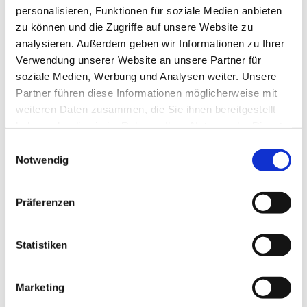
Von
Dev Team
personalisieren, Funktionen für soziale Medien anbieten
zu können und die Zugriffe auf unsere Website zu
0
In
Arbeitsplatzkonzept
,
Arbeitsprozessoptimierung
,
Blog
,
analysieren. Außerdem geben wir Informationen zu Ihrer
Design
,
eurocresActiveOffice
,
Gesundheitsförderung
,
Verwendung unserer Website an unsere Partner für
Gesundheitsmanagement
,
Tools
,
WorkPlace
soziale Medien, Werbung und Analysen weiter. Unsere
Veröffentlicht
28. Februar 2019
Partner führen diese Informationen möglicherweise mit
weiteren Daten zusammen, die Sie ihnen bereitgestellt
haben oder die sie im Rahmen Ihrer Nutzung der Dienste
Eröffnung – Erster
gesammelt haben. Sie können Ihre Cookie-Einstellungen
jederzeit auf unserer Datenschutzseite ändern.
Notwendig
ActiveOffice®-Live-
Präferenzen
Showcase in
Großbritannien
Statistiken
MEHR
Marketing