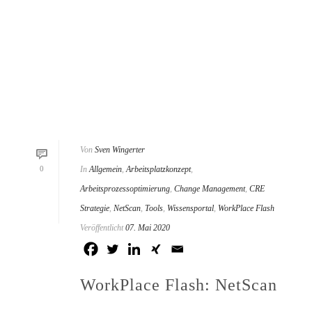
Von
Sven Wingerter
0
In
Allgemein
,
Arbeitsplatzkonzept
,
Arbeitsprozessoptimierung
,
Change Management
,
CRE
Strategie
,
NetScan
,
Tools
,
Wissensportal
,
WorkPlace Flash
Veröffentlicht
07. Mai 2020
WorkPlace Flash: NetScan