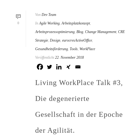
Von
Dev Team
0
In
Agile Working
,
Arbeitsplatzkonzept
,
Arbeitsprozessoptimierung
,
Blog
,
Change Management
,
CRE
Strategie
,
Design
,
eurocresActiveOffice
,
Gesundheitsförderung
,
Tools
,
WorkPlace
Veröffentlicht
22. November 2018
Living WorkPlace Talk #3,
Die degenerierte
Gesellschaft in der Epoche
der Agilität.