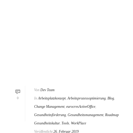
Von
Dev Team
0
In
Arbeitsplatzkonzept
,
Arbeitsprozessoptimierung
,
Blog
,
Change Management
,
eurocresActiveOffice
,
Gesundheitsförderung
,
Gesundheitsmanagement
,
Roadmap
Gesundheitskultur
,
Tools
,
WorkPlace
Veröffentlicht
26. Februar 2019