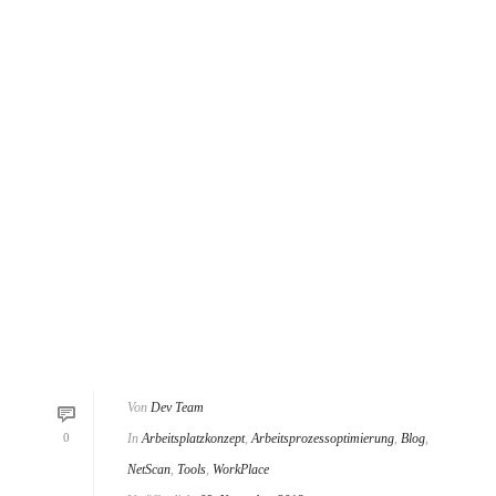
Von
Dev Team
0
In
Arbeitsplatzkonzept
,
Arbeitsprozessoptimierung
,
Blog
,
NetScan
,
Tools
,
WorkPlace