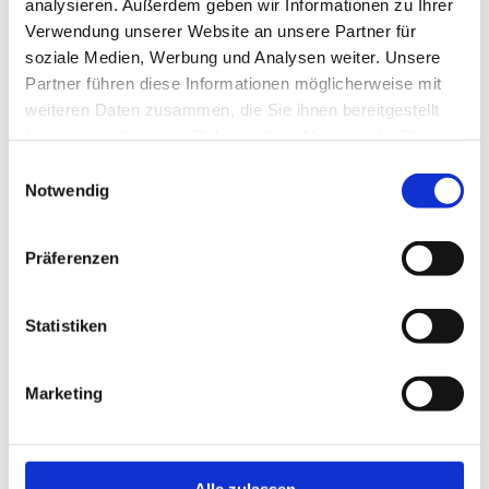
analysieren. Außerdem geben wir Informationen zu Ihrer
Verwendung unserer Website an unsere Partner für
soziale Medien, Werbung und Analysen weiter. Unsere
Partner führen diese Informationen möglicherweise mit
weiteren Daten zusammen, die Sie ihnen bereitgestellt
haben oder die sie im Rahmen Ihrer Nutzung der Dienste
gesammelt haben. Sie können Ihre Cookie-Einstellungen
Von
Stephan Voigtländer
jederzeit auf unserer Datenschutzseite ändern.
Notwendig
0
In
Allgemein
,
Arbeitsplatzkonzept
,
Change Management
,
Gesundheitsförderung
,
ImmobilienDNA
,
Nachhaltigkeit
,
Präferenzen
Personalentwicklung
,
Wissensportal
,
WorkPlace Flash
Veröffentlicht
02. Februar 2026
Statistiken
Kann nachhaltige
Marketing
Arbeitskultur in einem