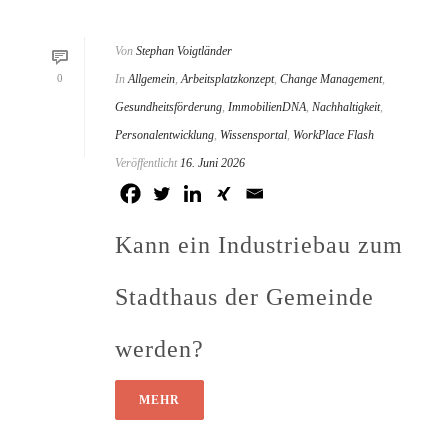
Von
Stephan Voigtländer
0
In
Allgemein
,
Arbeitsplatzkonzept
,
Change Management
,
Gesundheitsförderung
,
ImmobilienDNA
,
Nachhaltigkeit
,
Personalentwicklung
,
Wissensportal
,
WorkPlace Flash
Veröffentlicht
16. Juni 2026
Kann ein Industriebau zum
Stadthaus der Gemeinde
werden?
MEHR