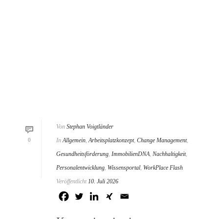
Von
Stephan Voigtländer
0
In
Allgemein
,
Arbeitsplatzkonzept
,
Change Management
,
Gesundheitsförderung
,
ImmobilienDNA
,
Nachhaltigkeit
,
Personalentwicklung
,
Wissensportal
,
WorkPlace Flash
Veröffentlicht
10. Juli 2026