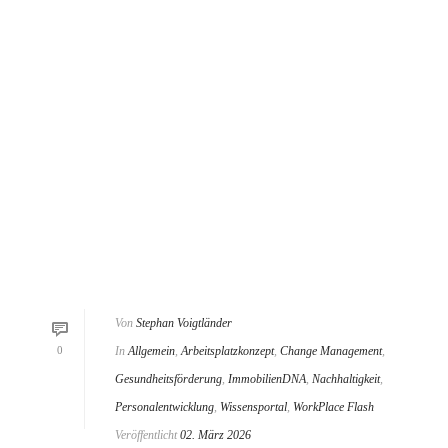
Von
Stephan Voigtländer
0
In
Allgemein
,
Arbeitsplatzkonzept
,
Change Management
,
Gesundheitsförderung
,
ImmobilienDNA
,
Nachhaltigkeit
,
Personalentwicklung
,
Wissensportal
,
WorkPlace Flash
Veröffentlicht
02. März 2026