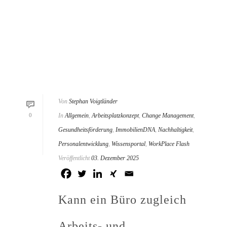
Von
Stephan Voigtländer
0
In
Allgemein
,
Arbeitsplatzkonzept
,
Change Management
,
Gesundheitsförderung
,
ImmobilienDNA
,
Nachhaltigkeit
,
Personalentwicklung
,
Wissensportal
,
WorkPlace Flash
Veröffentlicht
03. Dezember 2025
Kann ein Büro zugleich
Arbeits- und