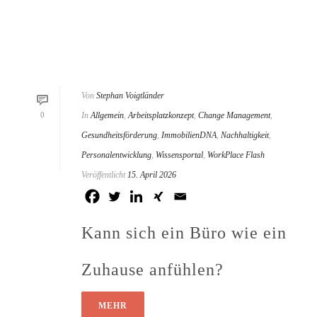
Von
Stephan Voigtländer
0
In
Allgemein
,
Arbeitsplatzkonzept
,
Change Management
,
Gesundheitsförderung
,
ImmobilienDNA
,
Nachhaltigkeit
,
Personalentwicklung
,
Wissensportal
,
WorkPlace Flash
Veröffentlicht
15. April 2026
Kann sich ein Büro wie ein
Zuhause anfühlen?
MEHR