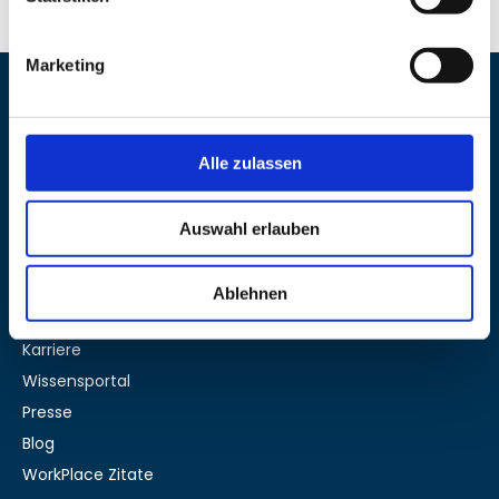
Marketing
NÜTZLICHE LINKS
Alle zulassen
Home
Tools
Auswahl erlauben
Expertise
Team
Ablehnen
Kunden
Karriere
Wissensportal
Presse
Blog
WorkPlace Zitate