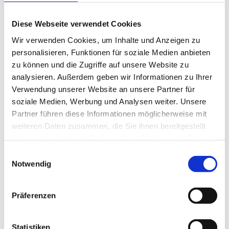
Diese Webseite verwendet Cookies
Wir verwenden Cookies, um Inhalte und Anzeigen zu
KANN EIN INDUSTRIEBAU ZUM STADTHAUS DER GEMEINDE WERDEN?
personalisieren, Funktionen für soziale Medien anbieten
zu können und die Zugriffe auf unsere Website zu
analysieren. Außerdem geben wir Informationen zu Ihrer
Verwendung unserer Website an unsere Partner für
soziale Medien, Werbung und Analysen weiter. Unsere
Partner führen diese Informationen möglicherweise mit
KANN AUS ALTEM BAUMATERIAL EIN INNOVATIVER ARBEITSRAUM ENTSTEHEN?
weiteren Daten zusammen, die Sie ihnen bereitgestellt
haben oder die sie im Rahmen Ihrer Nutzung der Dienste
gesammelt haben. Sie können Ihre Cookie-Einstellungen
jederzeit auf unserer Datenschutzseite ändern.
Notwendig
KANN SICH EIN BÜRO WIE EIN ZUHAUSE ANFÜHLEN?
Präferenzen
Statistiken