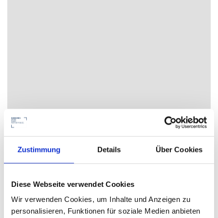
Zustimmung
Details
Über Cookies
Diese Webseite verwendet Cookies
By
Sven Wingerter
0
In
Design
,
Knowledge-portal
,
WorkPlace Flash
Posted
04.
Wir verwenden Cookies, um Inhalte und Anzeigen zu
personalisieren, Funktionen für soziale Medien anbieten
August 2013