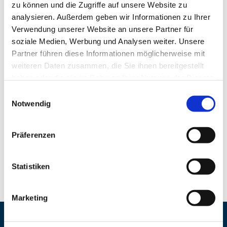
zu können und die Zugriffe auf unsere Website zu
analysieren. Außerdem geben wir Informationen zu Ihrer
Verwendung unserer Website an unsere Partner für
WorkPlace Flash:
soziale Medien, Werbung und Analysen weiter. Unsere
Partner führen diese Informationen möglicherweise mit
WorkPlace Environment as
weiteren Daten zusammen, die Sie ihnen bereitgestellt
haben oder die sie im Rahmen Ihrer Nutzung der Dienste
a Talent Magnet
gesammelt haben. Sie können Ihre Cookie-Einstellungen
jederzeit auf unserer Datenschutzseite ändern.
Notwendig
READ MORE
Präferenzen
Statistiken
Marketing